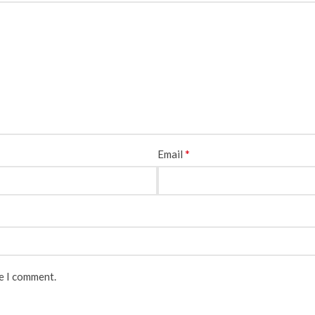
*
Email
me I comment.