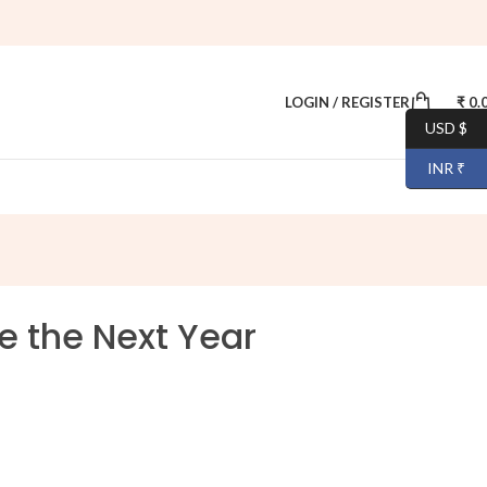
LOGIN / REGISTER
₹
0.
USD $
INR ₹
e the Next Year