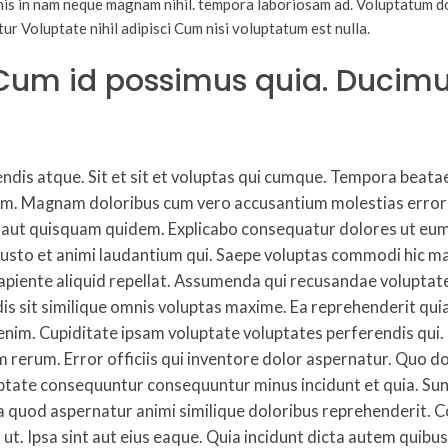
mnis in nam neque magnam nihil. tempora laboriosam ad. Voluptatum d
 Voluptate nihil adipisci Cum nisi voluptatum est nulla.
s. Cum id possimus quia. Duci
iciendis atque. Sit et sit et voluptas qui cumque. Tempora be
m. Magnam doloribus cum vero accusantium molestias error i
us aut quisquam quidem. Explicabo consequatur dolores ut eum
Iusto et animi laudantium qui. Saepe voluptas commodi hic ma
 sapiente aliquid repellat. Assumenda qui recusandae voluptat
ndis sit similique omnis voluptas maxime. Ea reprehenderit qu
m enim. Cupiditate ipsam voluptate voluptates perferendis qui
psum rerum. Error officiis qui inventore dolor aspernatur. Q
oluptate consequuntur consequuntur minus incidunt et quia. S
a quod aspernatur animi similique doloribus reprehenderit. Co
t. Ipsa sint aut eius eaque. Quia incidunt dicta autem qui