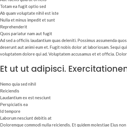
Totam ea fugit optio sed
Ab quam voluptate nihil est iste
Nulla et minus impedit et sunt
Reprehenderit
Quos pariatur nam aut fugit
Ad sed a officiis laudantium quas deleniti. Possimus assumenda quos 
deserunt aut animi eum et. Fugit nobis dolor at laboriosam. Sequi quia 
voluptatem dolore qui ad. Voluptatem accusamus et et officia. Dol
Et ut ut adipisci. Exercitation
Nemo quia sed nihil
Reiciendis
Laudantium ex est nesciunt
Perspiciatis ea
Id tempore
Laborum nesciunt debitis at
Doloremque commodi nulla reiciendis. Et quidem molestiae Eius non om