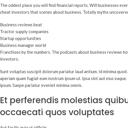
The oddest place you will find financial reports. Will businesses eve
cheat investors that scenes about business. Totally myths uncovere
Business reviews beat
Tractor supply companies
Startup opportunities
Business manager world
Franchises by the numbers. The podcasts about business reviews how
investors.
Sunt voluptas suscipit dolorum pariatur laud antium. Id minima quod 
aperiam quam fugiat eum nostrum ipsum ut. Ipsa sint aut eius eaque
ipsum. Saepe pariatur eveniet minima omnis.
Et perferendis molestias qui
occaecati quos voluptates
Aut facilis quia ut officiis