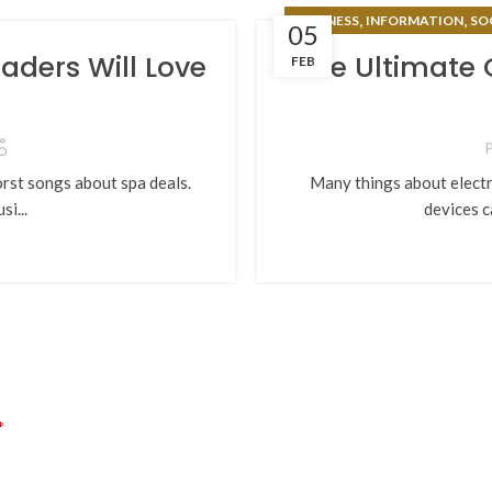
,
,
BUSINESS
INFORMATION
SO
05
aders Will Love
The Ultimate 
FEB
P
rst songs about spa deals.
Many things about electr
i...
devices c
*