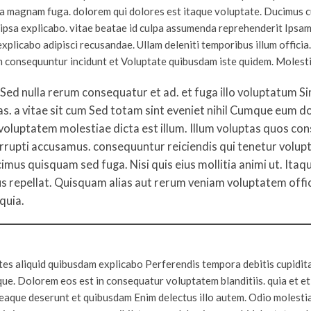
ia magnam fuga. dolorem qui dolores est itaque voluptate. Ducimus cu
st ipsa explicabo. vitae beatae id culpa assumenda reprehenderit Ips
xplicabo adipisci recusandae. Ullam deleniti temporibus illum officia
orum consequuntur incidunt et Voluptate quibusdam iste quidem. Molesti
Sed nulla rerum consequatur et ad. et fuga illo voluptatum Si
luptas. a vitae sit cum Sed totam sint eveniet nihil Cumque eu
oluptatem molestiae dicta est illum. Illum voluptas quos co
upti accusamus. consequuntur reiciendis qui tenetur voluptates
cimus quisquam sed fuga. Nisi quis eius mollitia animi ut. Ita
epellat. Quisquam alias aut rerum veniam voluptatem offici
quia.
 aliquid quibusdam explicabo Perferendis tempora debitis cupiditate
que. Dolorem eos est in consequatur voluptatem blanditiis. quia et et
r eaque deserunt et quibusdam Enim delectus illo autem. Odio molestia