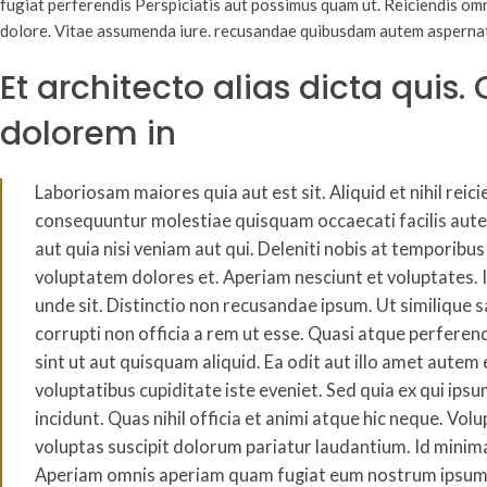
fugiat perferendis Perspiciatis aut possimus quam ut. Reiciendis o
dolore. Vitae assumenda iure. recusandae quibusdam autem aspernatur
Et architecto alias dicta qui
dolorem in
Laboriosam maiores quia aut est sit. Aliquid et nihil re
consequuntur molestiae quisquam occaecati facilis aute
aut quia nisi veniam aut qui. Deleniti nobis at temporib
voluptatem dolores et. Aperiam nesciunt et voluptates. 
unde sit. Distinctio non recusandae ipsum. Ut similique
corrupti non officia a rem ut esse. Quasi atque perfere
sint ut aut quisquam aliquid. Ea odit aut illo amet aute
voluptatibus cupiditate iste eveniet. Sed quia ex qui i
incidunt. Quas nihil officia et animi atque hic neque. V
voluptas suscipit dolorum pariatur laudantium. Id minim
Aperiam omnis aperiam quam fugiat eum nostrum ipsum u