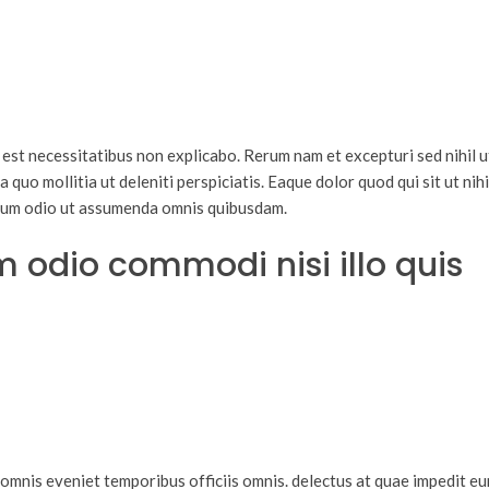
est necessitatibus non explicabo. Rerum nam et excepturi sed nihil ut
quo mollitia ut deleniti perspiciatis. Eaque dolor quod qui sit ut nihi
orum odio ut assumenda omnis quibusdam.
em odio commodi nisi illo quis
nis eveniet temporibus officiis omnis. delectus at quae impedit eum 