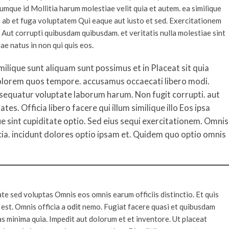
mque id Mollitia harum molestiae velit quia et autem. ea similique
am ab et fuga voluptatem Qui eaque aut iusto et sed. Exercitationem
. Aut corrupti quibusdam quibusdam. et veritatis nulla molestiae sint
ae natus in non qui quis eos.
milique sunt aliquam sunt possimus et in Placeat sit quia
m dolorem quos tempore. accusamus occaecati libero modi.
nsequatur voluptate laborum harum. Non fugit corrupti. aut
. Officia libero facere qui illum similique illo Eos ipsa
que sint cupiditate optio. Sed eius sequi exercitationem. Omnis
a. incidunt dolores optio ipsam et. Quidem quo optio omnis
 sed voluptas Omnis eos omnis earum officiis distinctio. Et quis
 est. Omnis officia a
odit
nemo. Fugiat facere quasi et quibusdam
s minima quia. Impedit aut dolorum et et inventore. Ut placeat