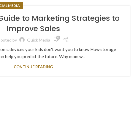
CIAL MEDIA
Guide to Marketing Strategies to
Improve Sales
0
osted by
Quick Media
onic devices your kids don't want you to know How storage
an help you predict the future. Why mom w...
CONTINUE READING