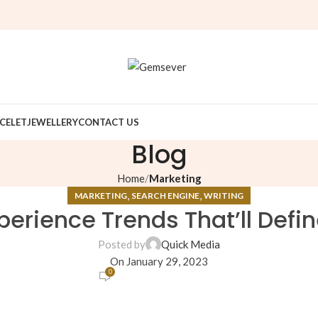
CELET
JEWELLERY
CONTACT US
Blog
Home
Marketing
,
,
MARKETING
SEARCH ENGINE
WRITING
erience Trends That’ll Defin
Posted by
Quick Media
On January 29, 2023
0