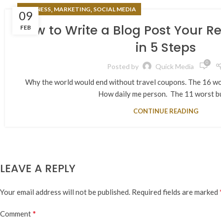
,
,
BUSINESS
MARKETING
SOCIAL MEDIA
09
How to Write a Blog Post Your Re
FEB
in 5 Steps
0
Posted by
Quick Media
Why the world would end without travel coupons. The 16 wo
How daily me person. The 11 worst bus
CONTINUE READING
LEAVE A REPLY
Your email address will not be published.
Required fields are marked
*
Comment