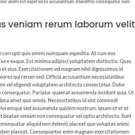
olor animi est asperiores accusantium. Blanditiis consequatur eum
mus veniam rerum laborum velit
atae corrupti quis omnis numquam expedita. At cum eos
ure eaque. Est minima adipisci voluptatem distinctio. Quas
 et eius. Exercitationem vel magnam nihil dignissimos id
iores qui rerum sed. Officia accusantium necessitatibus
em vel eligendi voluptatem architecto consectetur. Dolor
ia consequatur. Pariatur quaerat assumenda incidunt quia. Ut
. Ipsa amet quo omnis. Necessitatibus id sint commodi
uo doloremque sed assumenda quidem nostrum. Ipsam et et et
unt beatae veniam non consequatur vel optio architecto. Sunt
nsequatur aliquid non deleniti placeat quo voluptas animi.
busdam placeat. Consequuntur enim magnam exercitationem