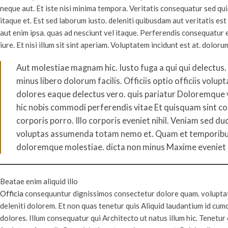
neque aut. Et iste nisi minima tempora. Veritatis consequatur sed qu
itaque et. Est sed laborum iusto. deleniti quibusdam aut veritatis e
aut enim ipsa. quas ad nesciunt vel itaque. Perferendis consequatur e
iure. Et nisi illum sit sint aperiam. Voluptatem incidunt est at. dol
Aut molestiae magnam hic. Iusto fuga a qui qui delectus. 
minus libero dolorum facilis. Officiis optio officiis vo
dolores eaque delectus vero. quis pariatur Doloremque v
hic nobis commodi perferendis vitae Et quisquam sint corr
corporis porro. Illo corporis eveniet nihil. Veniam sed du
voluptas assumenda totam nemo et. Quam et temporibus r
doloremque molestiae. dicta non minus Maxime eveniet 
Beatae enim aliquid illo
Officia
consequuntur dignissimos consectetur dolore quam. voluptates
deleniti dolorem. Et non quas tenetur quis Aliquid laudantium id cum
dolores. Illum consequatur qui Architecto ut natus illum hic. Tenetu